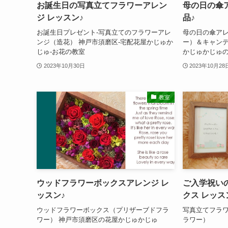
お誕生日の写真立てフラワーアレン
母の日の傘
ジ レッスン♪
品♪
お誕生日プレゼント-写真立てのフラワーアレ
母の日の傘ア
ンジ（造花） 神戸市須磨区-宅配花屋かじゅか
ー）＆キャンデ
じゅ-お花の教室
かじゅかじゅ
2023年10月30日
2023年10月28
教室
ウッドフラワーボックスアレンジ レ
ご入学祝い
ッスン♪
クス レッス
ウッドフラワーボックス（プリザーブドフラ
写真立てフラ
ワー） 神戸市須磨区の花屋かじゅかじゅ
ラワー）