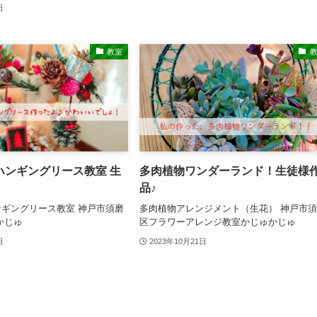
日
教室
ハンギングリース教室 生
多肉植物ワンダーランド！生徒様
品♪
ギングリース教室 神戸市須磨
多肉植物アレンジメント（生花） 神戸市
かじゅ
区フラワーアレンジ教室かじゅかじゅ
日
2023年10月21日