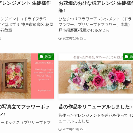
アレンジメント 生徒様作
お花畑のおひな様アレンジ 生徒様
品♪
レンジメント（ドライフラワ
ひなまつりフラワーアレンジメント（ドラ
ィ型ポプリ 神戸市須磨区-花屋
フラワー、プリザーブドフラワー、造花）
の花教室
戸市須磨区-花屋かじゅかじゅ
日
2023年10月27日
教室
の写真立てフラワーボッ
昔の作品をリニューアルしました♪
ン♪
昔作ったアレンジメントを造花を使ってリ
ューアルしました
ワーボックス（プリザーブドフ
2023年10月27日